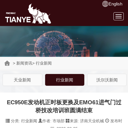
English
Togg
navig
>
新闻资讯
>
行业新闻
天业新闻
行业新闻
沃尔沃新闻
EC950E发动机正时板更换及EMO61进气门过
桥技改培训班圆满结束
分类:
行业新闻
作者: 市场部
来源: 济南天业机械
发布时