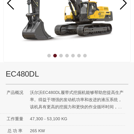
EC480DL
产品概况
沃尔沃EC480DL履带式挖掘机能够帮助您提高生产
率。得益于增强的发动机功率和改进的液压系统，
该机具有更高的挖掘力和更快的作业循环时间，可
以使您获得很好的功率和生产率。
工作重量
47,300 - 53,100 KG
总 功 率
265 KW