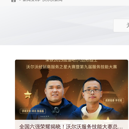
全国六强荣耀揭晓！沃尔沃服务技能大赛总冠军诞生！