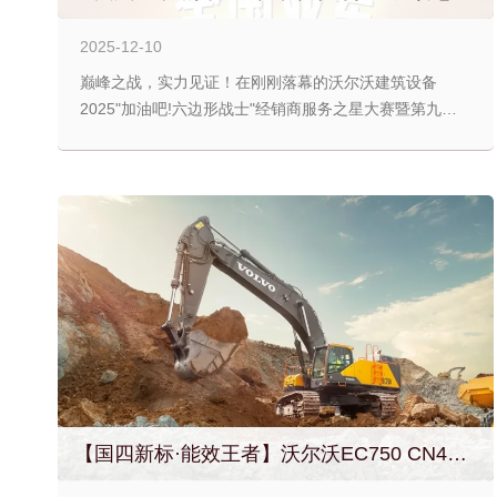
2025-12-10
巅峰之战，实力见证！在刚刚落幕的沃尔沃建筑设备
2025"加油吧!六边形战士"经销商服务之星大赛暨第九届服
务技能大赛全国总决赛中，成都福盛练孙元凭借全面实力
强势登顶，加冕全国总冠军！...
【国四新标·能效王者】沃尔沃EC750 CN4：重载工况横扫全场！