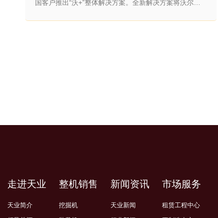
国客户推出“沃+”整体解决方案。全新解决方案将沃尔沃建
筑设备丰富的设备产品及服务产品全部整合到一套综合性
服务方案中。 它以一种全新的方式为中国客户提供设备完
整生命周期内所需的一切服务，包括金融服务方案、配件
供应和维护，乃至整机翻新。沃尔沃整体解决方案分为九
大类：燃油效率、生产率、安全性、金融服务、正常运行
时间、附属装置、租赁服务、配件和循
走进天业
整机销售
新闻资讯
市场服务
天业简介
挖掘机
天业新闻
租赁工程中心