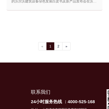
的沃尔沃建筑设备绿色发展白皮书及新产品发布会在沃尔
沃建筑设备上海总部圆满落幕。活动上，沃尔沃建筑设备
正式发布《与沃同行&middot;共筑美好未来》绿色发展白
皮书，并与政府领导、行业伙伴、本土经销商、客户等各
方共同见...
«
1
2
»
联系我们
24小时服务热线 ：4000-525-168