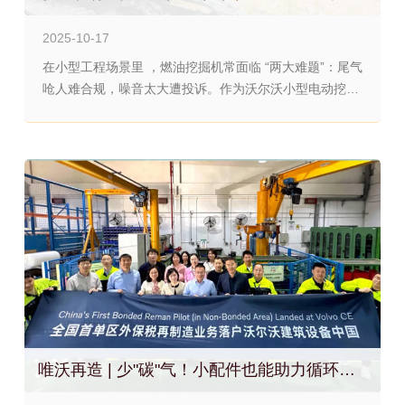
2025-10-17
在小型工程场景里 ，燃油挖掘机常面临 “两大难题”：尾气
呛人难合规，噪音太大遭投诉。作为沃尔沃小型电动挖机
家族的代表，ECR25 电动挖掘机，它延续了品牌对安全
与可靠的坚守。既能满足市区环保要求，又不会打扰居民
生活。无论是室内装修的渣土清运，还是街头管网的开挖
修补，这台小型电动挖机都能 “悄无声息” 干好活，今天就
来聊聊它为何是 小场景施工的“绿色能手”。
唯沃再造 | 少"碳"气！小配件也能助力循环经济